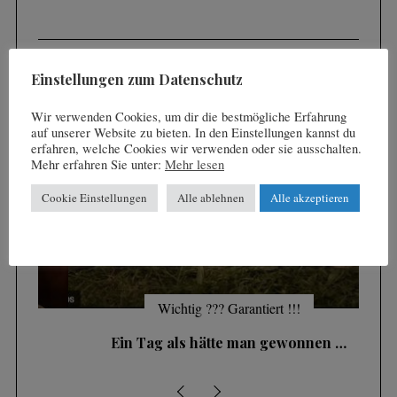
:
FEATURED POSTS
Einstellungen zum Datenschutz
Wir verwenden Cookies, um dir die bestmögliche Erfahrung
auf unserer Website zu bieten. In den Einstellungen kannst du
erfahren, welche Cookies wir verwenden oder sie ausschalten.
Mehr erfahren Sie unter:
Mehr lesen
Cookie Einstellungen
Alle ablehnen
Alle akzeptieren
Wichtig ??? Garantiert !!!
Ein Tag als hätte man gewonnen …