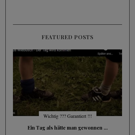
FEATURED POSTS
S
e
Wichtig ??? Garantiert !!!
a
r
Ein Tag als hätte man gewonnen …
c