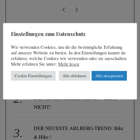
h
f
o
r
:
Einstellungen zum Datenschutz
LATEST POSTS
Wir verwenden Cookies, um dir die bestmögliche Erfahrung
auf unserer Website zu bieten. In den Einstellungen kannst du
erfahren, welche Cookies wir verwenden oder sie ausschalten.
NACH JESUS REGIERT JETZT KÖNIG
Mehr erfahren Sie unter:
Mehr lesen
LUDWIG !
Cookie Einstellungen
Alle ablehnen
Alle akzeptieren
KULINARISCHER WANDERN ALS IN
DEN KITZBÜHELER ALPEN – GEHT
NICHT!
DER NEUESTE ARLBERG-TREND: Bike
& Hike !