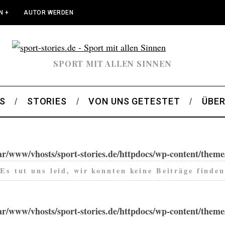
N +
AUTOR WERDEN
SPORT MIT ALLEN SINNEN
S
STORIES
VON UNS GETESTET
ÜBER
ar/www/vhosts/sport-stories.de/httpdocs/wp-content/them
Es tut uns leid, wir konnten keine Beiträge finden
ar/www/vhosts/sport-stories.de/httpdocs/wp-content/them