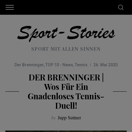
SPORT MIT ALLEN SINNEN
Der Brenninger
,
TOP 10 - News
,
Tennis
26. Mai 2020
DER BRENNINGER |
Wos Für Ein
Gnadenloses Tennis-
Duell!
by
Jupp Suttner