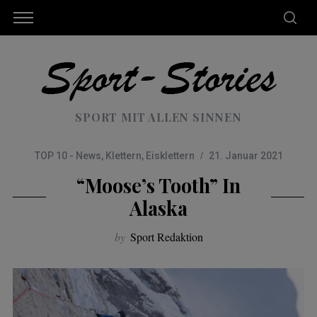
SPORT MIT ALLEN SINNEN
TOP 10 - News
,
Klettern
,
Eisklettern
21. Januar 2021
“Moose’s Tooth” In
Alaska
by
Sport Redaktion