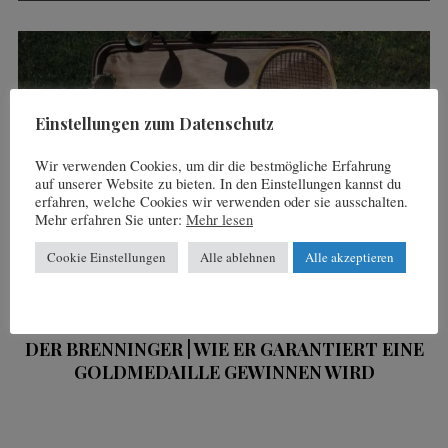
Einstellungen zum Datenschutz
Wir verwenden Cookies, um dir die bestmögliche Erfahrung
auf unserer Website zu bieten. In den Einstellungen kannst du
erfahren, welche Cookies wir verwenden oder sie ausschalten.
Mehr erfahren Sie unter:
Mehr lesen
Cookie Einstellungen
Alle ablehnen
Alle akzeptieren
3. März 2020
DER BRENNINGER | WIE ER GARANTIERT EINE
D
GOLDMEDAILLE GEWINNEN WIRD