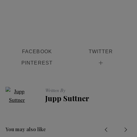
S
e
a
r
c
FACEBOOK
TWITTER
h
f
PINTEREST
o
r
:
Written By
Jupp Suttner
You may also like