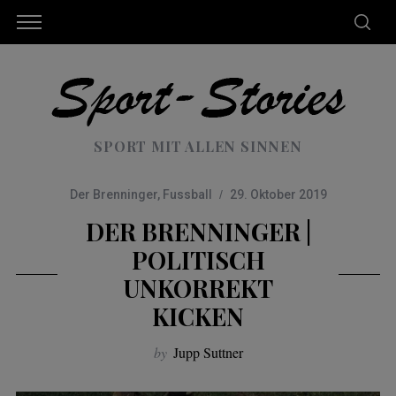
SPORT MIT ALLEN SINNEN
Der Brenninger
,
Fussball
29. Oktober 2019
DER BRENNINGER |
POLITISCH
UNKORREKT
KICKEN
by
Jupp Suttner