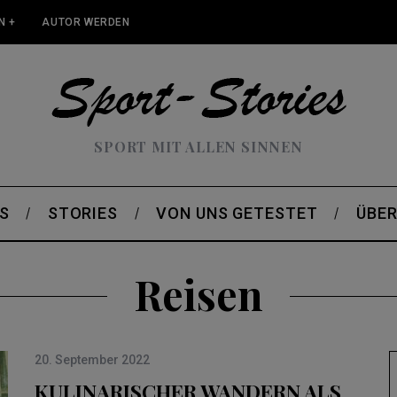
N +
AUTOR WERDEN
SPORT MIT ALLEN SINNEN
S
STORIES
VON UNS GETESTET
ÜBER
Reisen
20. September 2022
KULINARISCHER WANDERN ALS