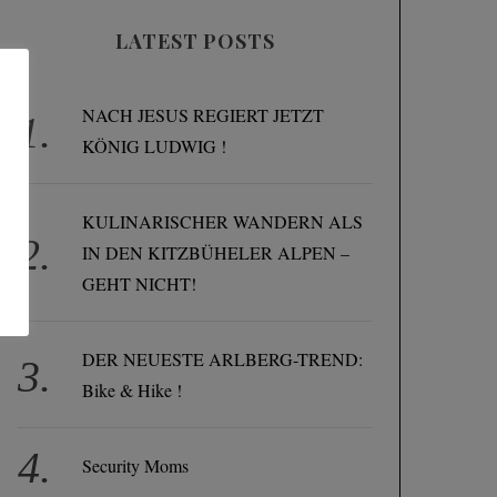
LATEST POSTS
NACH JESUS REGIERT JETZT
KÖNIG LUDWIG !
KULINARISCHER WANDERN ALS
IN DEN KITZBÜHELER ALPEN –
GEHT NICHT!
DER NEUESTE ARLBERG-TREND:
Bike & Hike !
Security Moms