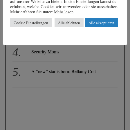
auf unserer Website zu bieten. In den Einstellungen kannst du
NICHT!
erfahren, welche Cookies wir verwenden oder sie ausschalten.
Mehr erfahren Sie unter:
Mehr lesen
Cookie Einstellungen
Alle ablehnen
Alle akzeptieren
DER NEUESTE ARLBERG-TREND: Bike
& Hike !
Security Moms
A “new” star is born: Bellamy Colt