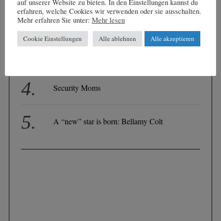
auf unserer Website zu bieten. In den Einstellungen kannst du
NICHT!
erfahren, welche Cookies wir verwenden oder sie ausschalten.
Mehr erfahren Sie unter:
Mehr lesen
Cookie Einstellungen
Alle ablehnen
Alle akzeptieren
DER NEUESTE ARLBERG-TREND: Bike
& Hike !
Security Moms
A “new” star is born: Bellamy Colt