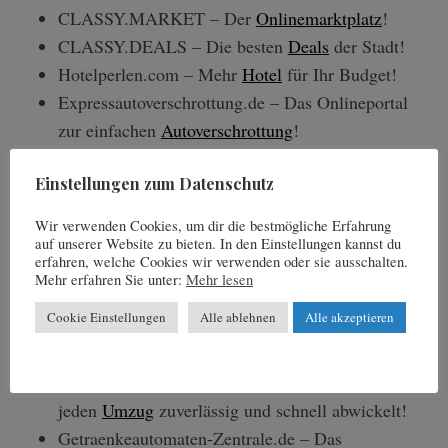
a
CLASSY.MARKET – Der
Onlinemarktplatz
!
r
CLASSY.DEALS – Die besten
Deals
der Stadt!
c
h
Hotelperlen.com – Mehr
Hotel
für Ihr Budget!
f
Expressautoverschrottung.de – Das Onlineportal
o
zur einfachen
Autoverschrottung
!
r
Zentrale-Autoverschrottung.de – Schnelle
:
Einstellungen zum Datenschutz
Autoverschrottung
in Deutschland, Österreich und
der Schweiz!
Wir verwenden Cookies, um dir die bestmögliche Erfahrung
Klavier-Transport-Zentrale.de – Das Onlineportal
auf unserer Website zu bieten. In den Einstellungen kannst du
erfahren, welche Cookies wir verwenden oder sie ausschalten.
für einfache und schnelle
Klaviertransporte
!
Mehr erfahren Sie unter:
Mehr lesen
Golf-Fernmitgliedschaften.info – Das
Cookie Einstellungen
Alle ablehnen
Alle akzeptieren
Onlineportal, um die richtige
Golf
Fernmitgliedschaft
zu finden!
Umzug-Zentrale.de – Das Onlineportal, welches
jeden
Umzug
zuverlässig und schnell abwickelt!
Getraenkeautomaten-Zentrale.de – Das