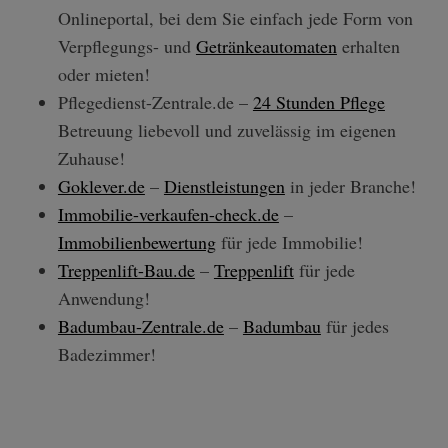
Onlineportal, bei dem Sie einfach jede Form von
Verpflegungs- und
Getränkeautomaten
erhalten
oder mieten!
Pflegedienst-Zentrale.de –
24 Stunden Pflege
Betreuung liebevoll und zuvelässig im eigenen
Zuhause!
Goklever.de
–
Dienstleistungen
in jeder Branche!
Immobilie-verkaufen-check.de
–
Immobilienbewertung
für jede Immobilie!
Treppenlift-Bau.de
–
Treppenlift
für jede
Anwendung!
Badumbau-Zentrale.de
–
Badumbau
für jedes
Badezimmer!